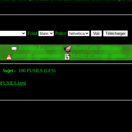
Fond
Police
Répondre à ce message
Modifier cette contribution
Alerter les administrateurs
Modifier ce message (admins)
Sujet :
100 FUSILS (LES)
20FUSILS.html