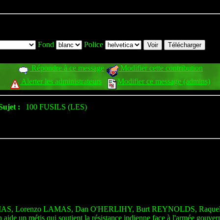
Fond
Police
Répondre à ce message
Modifier cette contribution
Alerter les administrateurs
Modifier ce message (admins)
Sujet :
100 FUSILS (LES)
AS, Lorenzo LAMAS, Dan O'HERLIHY, Burt REYNOLDS, Raqu
ide un métis qui soutient la résistance indienne face à l'armée gouvern