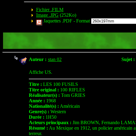
Fichier .FILM
Image .JPG
(252Ko)
Jaquettes .PDF -
Format
Auteur :
stan 02
Sujet :
Affiche US.
Titre :
LES 100 FUSILS
Titre original :
100 RIFLES
Réalisateur(s) :
Tom GRIES
Année :
1968
Nationalité(s) :
Américain
Genre(s) :
Western
Durée :
1H50
Acteurs principaux :
Jim BROWN, Fernando LAMAS
Résumé :
Au Mexique en 1912, un policier américain aide
terreur.