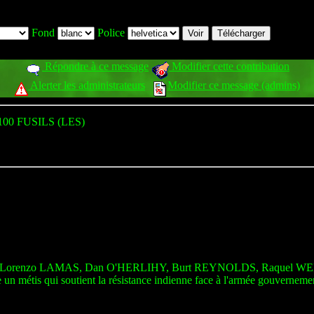
Fond
Police
Répondre à ce message
Modifier cette contribution
Alerter les administrateurs
Modifier ce message (admins)
100 FUSILS (LES)
Lorenzo LAMAS, Dan O'HERLIHY, Burt REYNOLDS, Raquel W
n métis qui soutient la résistance indienne face à l'armée gouvernement