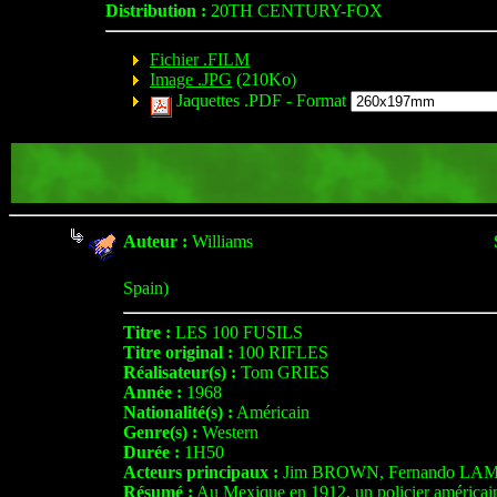
Distribution :
20TH CENTURY-FOX
Fichier .FILM
Image .JPG
(210Ko)
Jaquettes .PDF -
Format
Auteur :
Williams
Spain)
Titre :
LES 100 FUSILS
Titre original :
100 RIFLES
Réalisateur(s) :
Tom GRIES
Année :
1968
Nationalité(s) :
Américain
Genre(s) :
Western
Durée :
1H50
Acteurs principaux :
Jim BROWN, Fernando LAM
Résumé :
Au Mexique en 1912, un policier américain a