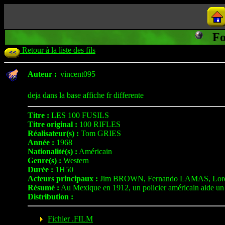
Fo
Retour à la liste des fils
Auteur :
vincent095
deja dans la base affiche fr differente
Titre :
LES 100 FUSILS
Titre original :
100 RIFLES
Réalisateur(s) :
Tom GRIES
Année :
1968
Nationalité(s) :
Américain
Genre(s) :
Western
Durée :
1H50
Acteurs principaux :
Jim BROWN, Fernando LAMAS, Lo
Résumé :
Au Mexique en 1912, un policier américain aide un mé
Distribution :
Fichier .FILM