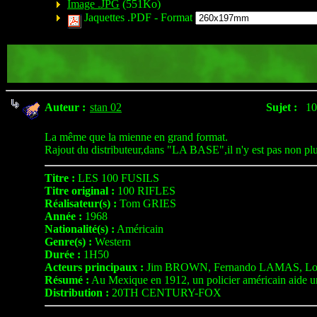
Image .JPG
(551Ko)
Jaquettes .PDF -
Format
Auteur :
stan 02
Sujet :
10
La même que la mienne en grand format.
Rajout du distributeur,dans "LA BASE",il n'y est pas non plu
Titre :
LES 100 FUSILS
Titre original :
100 RIFLES
Réalisateur(s) :
Tom GRIES
Année :
1968
Nationalité(s) :
Américain
Genre(s) :
Western
Durée :
1H50
Acteurs principaux :
Jim BROWN, Fernando LAMAS, Lo
Résumé :
Au Mexique en 1912, un policier américain aide un m
Distribution :
20TH CENTURY-FOX