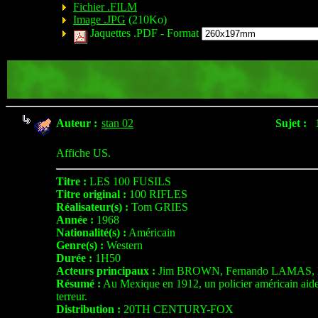
Fichier .FILM
Image .JPG
(210Ko)
Jaquettes .PDF -
Format
Auteur :
stan 02
Sujet :
Affiche US.
Titre :
LES 100 FUSILS
Titre original :
100 RIFLES
Réalisateur(s) :
Tom GRIES
Année :
1968
Nationalité(s) :
Américain
Genre(s) :
Western
Durée :
1H50
Acteurs principaux :
Jim BROWN, Fernando LAMAS, 
Résumé :
Au Mexique en 1912, un policier américain aide u
terreur.
Distribution :
20TH CENTURY-FOX