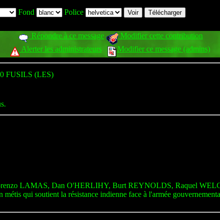
Fond
Police
Répondre à ce message
Modifier cette contribution
Alerter les administrateurs
Modifier ce message (admins)
0 FUSILS (LES)
s.
renzo LAMAS, Dan O'HERLIHY, Burt REYNOLDS, Raquel WEL
étis qui soutient la résistance indienne face à l'armée gouvernementale 