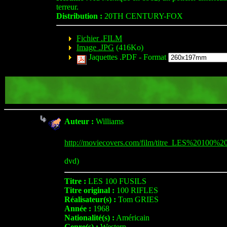
terreur.
Distribution :
20TH CENTURY-FOX
Fichier .FILM
Image .JPG
(416Ko)
Jaquettes .PDF -
Format
Auteur :
Williams
http://moviecovers.com/film/titre_LES%20100%
dvd)
Titre :
LES 100 FUSILS
Titre original :
100 RIFLES
Réalisateur(s) :
Tom GRIES
Année :
1968
Nationalité(s) :
Américain
Genre(s) :
Western