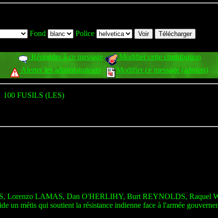
Fond
Police
Répondre à ce message
Modifier cette contribution
Alerter les administrateurs
Modifier ce message (admins)
100 FUSILS (LES)
, Lorenzo LAMAS, Dan O'HERLIHY, Burt REYNOLDS, Raquel
 un métis qui soutient la résistance indienne face à l'armée gouverneme