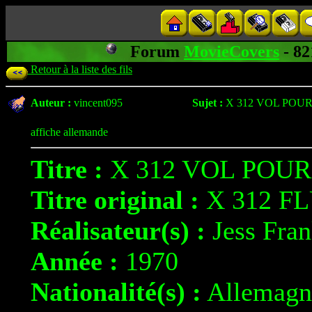
Forum
MovieCovers
- 8
Retour à la liste des fils
Auteur :
vincent095
Sujet :
X 312 VOL POUR
affiche allemande
Titre :
X 312 VOL POUR
Titre original :
X 312 F
Réalisateur(s) :
Jess Fra
Année :
1970
Nationalité(s) :
Allemagn