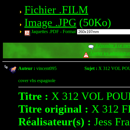
Fichier .FILM
Image .JPG
(50Ko)
Jaquettes .PDF -
Format
Répondre à ce me
Alerter les administra
Auteur :
vincent095
Sujet :
X 312 VOL PO
cover vhs espagnole
Titre :
X 312 VOL POU
Titre original :
X 312 
Réalisateur(s) :
Jess Fr