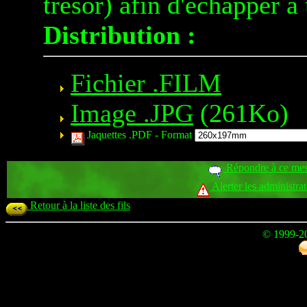
trésor) afin d'échapper à
Distribution :
Fichier .FILM
Image .JPG
(261Ko)
Jaquettes .PDF -
Format
Répondre à ce me
Alerter les administra
Retour à la liste des fils
© 1999-2