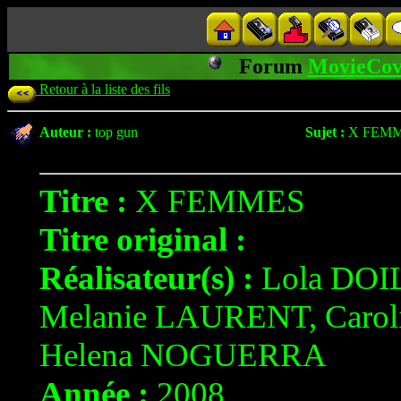
Forum
MovieCov
Retour à la liste des fils
Auteur :
top gun
Sujet :
X FEM
Titre :
X FEMMES
Titre original :
Réalisateur(s) :
Lola DOI
Melanie LAURENT, Carol
Helena NOGUERRA
Année :
2008