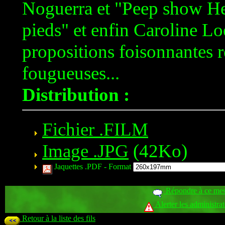
Noguerra et "Peep show He
pieds" et enfin Caroline Lo
propositions foisonnantes r
fougueuses...
Distribution :
Fichier .FILM
Image .JPG
(42Ko)
Jaquettes .PDF -
Format
Répondre à ce me
Alerter les administra
Retour à la liste des fils