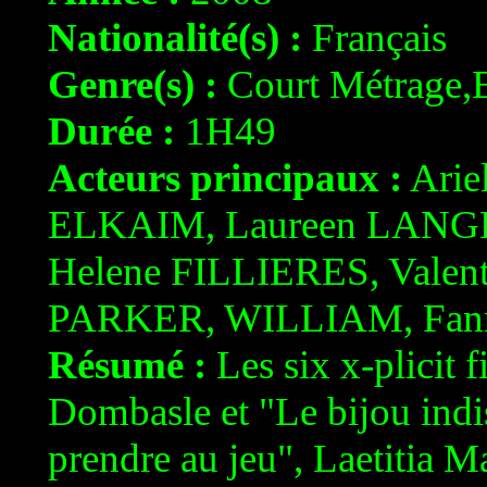
Nationalité(s) :
Français
Genre(s) :
Court Métrage,
Durée :
1H49
Acteurs principaux :
Arie
ELKAIM, Laureen LANG
Helene FILLIERES, Valen
PARKER, WILLIAM, Fa
Résumé :
Les six x-plicit f
Dombasle et "Le bijou indis
prendre au jeu", Laetitia M