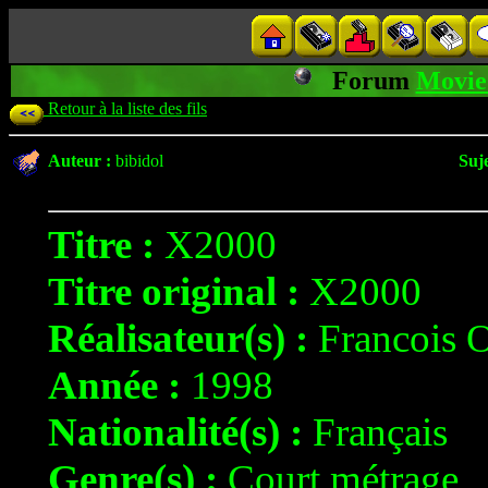
Forum
Movie
Retour à la liste des fils
Auteur :
bibidol
Suje
Titre :
X2000
Titre original :
X2000
Réalisateur(s) :
Francois
Année :
1998
Nationalité(s) :
Français
Genre(s) :
Court métrage