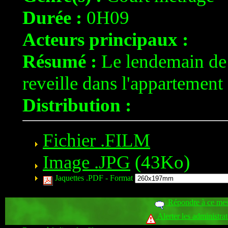
Durée :
0H09
Acteurs principaux :
Résumé :
Le lendemain de 
reveille dans l'appartement 
Distribution :
Fichier .FILM
Image .JPG
(43Ko)
Jaquettes .PDF -
Format
Répondre à ce me
Alerter les administra