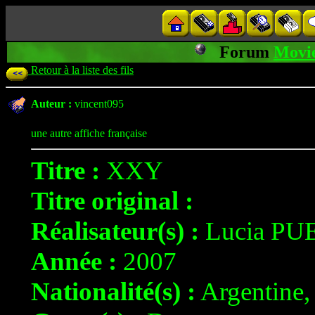
Forum
Movi
Retour à la liste des fils
Auteur :
vincent095
une autre affiche française
Titre :
XXY
Titre original :
Réalisateur(s) :
Lucia P
Année :
2007
Nationalité(s) :
Argentine,