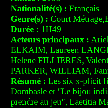
Nationalité(s) :
Français
Genre(s) :
Court Métrage,
Durée :
1H49
Acteurs principaux :
Arie
ELKAIM, Laureen LANG
Helene FILLIERES, Valen
PARKER, WILLIAM, Fa
Résumé :
Les six x-plicit f
Dombasle et "Le bijou indis
prendre au jeu", Laetitia M