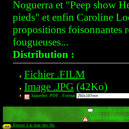
Noguerra et "Peep show He
pieds" et enfin Caroline Lo
propositions foisonnantes r
fougueuses...
Distribution :
Fichier .FILM
Image .JPG
(42Ko)
Jaquettes .PDF -
Format
Répondre à ce me
Alerter les administra
Retour à la liste des fils