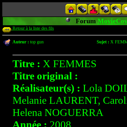
Forum
MovieCov
Retour à la liste des fils
Auteur :
top gun
Sujet :
X FEM
Titre :
X FEMMES
Titre original :
Réalisateur(s) :
Lola DOI
Melanie LAURENT, Carol
Helena NOGUERRA
Année :
2008