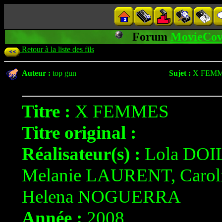
Forum
MovieCov
Retour à la liste des fils
Auteur :
top gun
Sujet :
X FEM
Titre :
X FEMMES
Titre original :
Réalisateur(s) :
Lola DOI
Melanie LAURENT, Carol
Helena NOGUERRA
Année :
2008