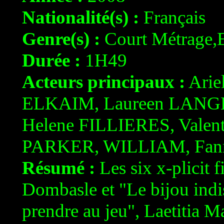
Nationalité(s) :
Français
Genre(s) :
Court Métrage,
Durée :
1H49
Acteurs principaux :
Arie
ELKAIM, Laureen LANG
Helene FILLIERES, Valen
PARKER, WILLIAM, Fa
Résumé :
Les six x-plicit f
Dombasle et "Le bijou indis
prendre au jeu", Laetitia M