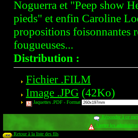
Noguerra et "Peep show He
pieds" et enfin Caroline Lo
propositions foisonnantes r
fougueuses...
Distribution :
Fichier .FILM
Image .JPG
(42Ko)
Jaquettes .PDF -
Format
Répondre à ce me
Alerter les administra
Retour à la liste des fils