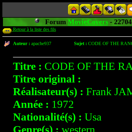
Forum
MovieCovers
- 2270
Retour à la liste des fils
Auteur :
apache937
Sujet :
CODE OF THE RANG
Titre :
CODE OF THE RA
Titre original :
Réalisateur(s) :
Frank JA
Année :
1972
Nationalité(s) :
Usa
Genre(s) :
western