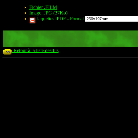
Fichier .FILM
Image .JPG
(37Ko)
Jaquettes .PDF -
Format
Retour à la liste des fils