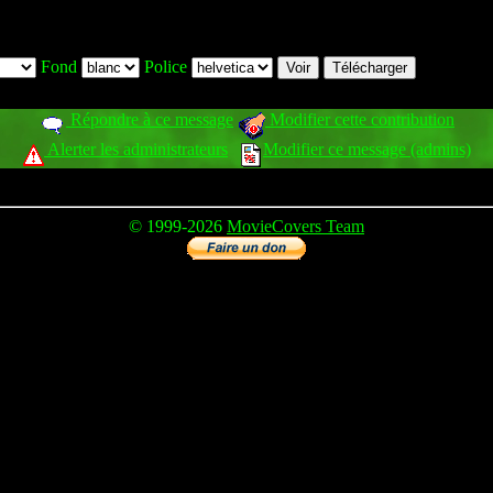
Fond
Police
Répondre à ce message
Modifier cette contribution
Alerter les administrateurs
Modifier ce message (admins)
© 1999-2026
MovieCovers Team