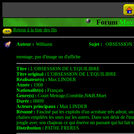
Forum
Mov
Retour à la liste des fils
Auteur :
Williams
Sujet :
OBSESSION D
montage, pas d'image ou d'affiche
Titre :
L'OBSESSION DE L'EQUILIBRE
Titre original :
L'OBSESSION DE L'EQUILIBRE
Réalisateur(s) :
Max LINDER
Année :
1908
Nationalité(s) :
Français
Genre(s) :
Court Metrage,Comédie,N&B,Muet
Durée :
0H09
Acteurs principaux :
Max LINDER
Résumé :
Fasciné par les exploits d'un acrobate très adroit, u
chaises empilées les unes sur les autres. Dans son désir de l'imit
jongle avec son chapeau ce qui énerve un passant qui lui fait to
Distribution :
PATHE FRERES