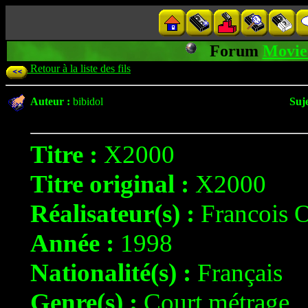
Forum
Movie
Retour à la liste des fils
Auteur :
bibidol
Suje
Titre :
X2000
Titre original :
X2000
Réalisateur(s) :
Francois
Année :
1998
Nationalité(s) :
Français
Genre(s) :
Court métrage