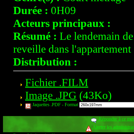
Durée :
0H09
Acteurs principaux :
Résumé :
Le lendemain de 
reveille dans l'appartement 
Distribution :
Fichier .FILM
Image .JPG
(43Ko)
Jaquettes .PDF -
Format
Répondre à ce me
Alerter les administra