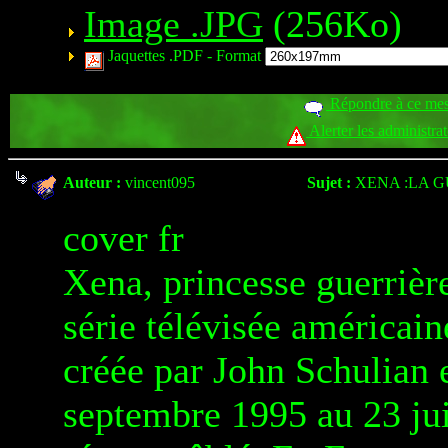
Image .JPG
(256Ko)
Jaquettes .PDF -
Format
Répondre à ce me
Alerter les administra
Auteur :
vincent095
Sujet :
XENA :LA 
cover fr
Xena, princesse guerrièr
série télévisée américai
créée par John Schulian e
septembre 1995 au 23 jui