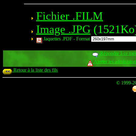
Fichier .FILM
Image .JPG
(1521Ko
Jaquettes .PDF -
Format
Répondre à ce me
Alerter les administra
Retour à la liste des fils
© 1999-2