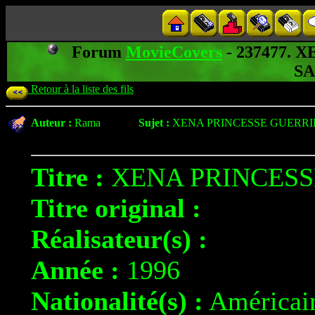
Forum
MovieCovers
- 237477. 
S
Retour à la liste des fils
Auteur :
Rama
Sujet :
XENA PRINCESSE GUERRI
Titre :
XENA PRINCESS
Titre original :
Réalisateur(s) :
Année :
1996
Nationalité(s) :
Américai