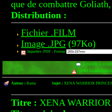
que de combattre Goliath,
Distribution :
Fichier .FILM
Image .JPG
(97Ko)
Jaquettes .PDF -
Format
Répondre à ce me
Alerter les administra
Auteur :
Rama
Sujet :
XENA WARRIOR PRINCE
Titre :
XENA WARRIOR 