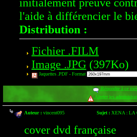
initialement preuve contr
l'aide à différencier le bi
Distribution :
Fichier .FILM
Image .JPG
(397Ko)
Jaquettes .PDF -
Format
Répondre à ce me
Alerter les administra
Auteur :
vincent095
Sujet :
XENA : LA
cover dvd française