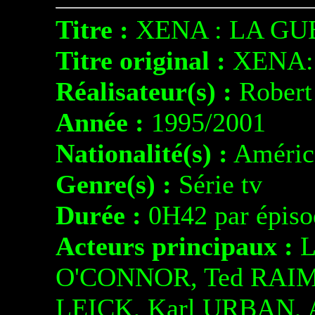
Titre :
XENA : LA GU
Titre original :
XENA:
Réalisateur(s) :
Robert
Année :
1995/2001
Nationalité(s) :
Améric
Genre(s) :
Série tv
Durée :
0H42 par épiso
Acteurs principaux :
L
O'CONNOR, Ted RAIMI
LEICK, Karl URBAN, 