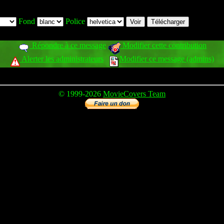
Fond
Police
Répondre à ce message
Modifier cette contribution
Alerter les administrateurs
Modifier ce message (admins)
© 1999-2026
MovieCovers Team