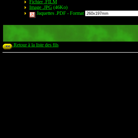
Fichier .FILM
Image .JPG
(46Ko)
Jaquettes .PDF -
Format
Retour à la liste des fils