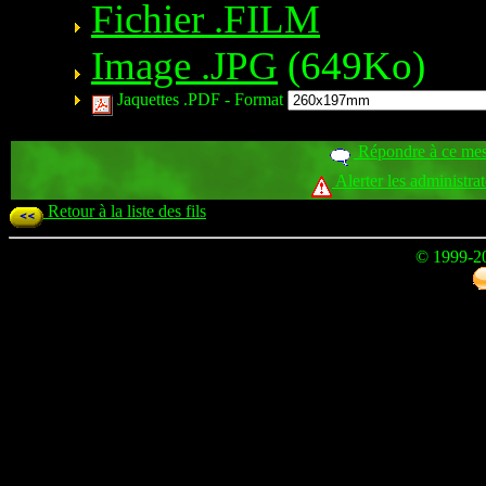
Fichier .FILM
Image .JPG
(649Ko)
Jaquettes .PDF -
Format
Répondre à ce me
Alerter les administra
Retour à la liste des fils
© 1999-2