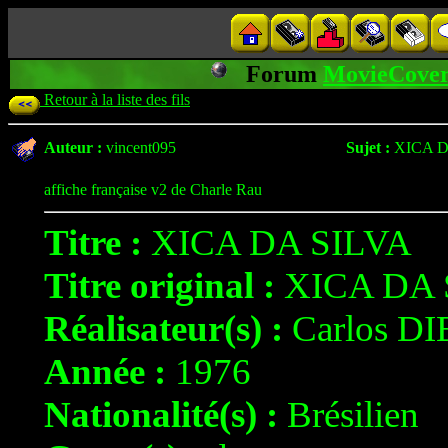
Forum
MovieCover
Retour à la liste des fils
Auteur :
vincent095
Sujet :
XICA D
affiche française v2 de Charle Rau
Titre :
XICA DA SILVA
Titre original :
XICA DA 
Réalisateur(s) :
Carlos D
Année :
1976
Nationalité(s) :
Brésilien