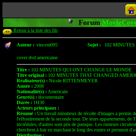
Forum
MovieCove
Retour à la liste des fils
Auteur :
vincent095
Sujet :
102 MINUTE
cover dvd americaine
Titre :
102 MINUTES QUI ONT CHANGE LE MONDE
Titre original :
102 MINUTES THAT CHANGED AMERI
Réalisateur(s) :
Nicole RITTENMEYER
Année :
2008
Nationalité(s) :
Americain
Genre(s) :
documentaire
Durée :
1H30
Acteurs principaux :
Résumé :
Un travail minutieux de récolte d'images a permis de
l'effondrement de la seconde tour. De leurs appartements, de T
incrédules, d'autres sont pris de panique. Les rumeurs circulen
cherchent à fuir en marchant le long des routes et prennent d'as
Distribution :