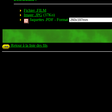
Fichier .FILM
Image .JPG
(37Ko)
Jaquettes .PDF -
Format
Retour à la liste des fils