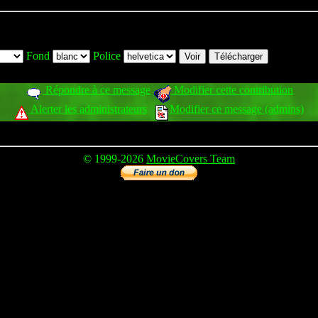
Fond
Police
Répondre à ce message
Modifier cette contribution
Alerter les administrateurs
Modifier ce message (admins)
© 1999-2026
MovieCovers Team