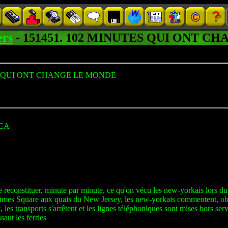
rs
- 151451. 102 MINUTES QUI ONT 
S QUI ONT CHANGE LE MONDE
CA
 reconstituer, minute par minute, ce qu'on vécu les new-yorkais lors du
imes Square aux quais du New Jersey, les new-yorkais commentent, observ
t, les transports s'arrêtent et les lignes téléphoniques sont mises hors 
saut les ferries