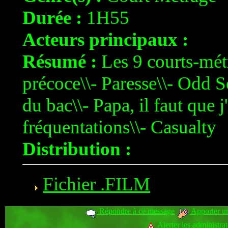
Durée :
1H55
Acteurs principaux :
Résumé :
Les 9 courts-métr
précoce\\- Paresse\\- Odd S
du bac\\- Papa, il faut que j
fréquentations\\- Casualty
Distribution :
Fichier .FILM
Répondre à ce message
Apporter un
Alerter les administra