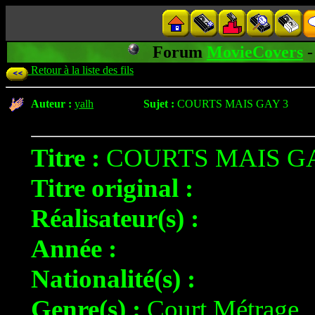
Forum
MovieCovers
-
Retour à la liste des fils
Auteur :
yalh
Sujet :
COURTS MAIS GAY 3
Titre :
COURTS MAIS GA
Titre original :
Réalisateur(s) :
Année :
Nationalité(s) :
Genre(s) :
Court Métrage