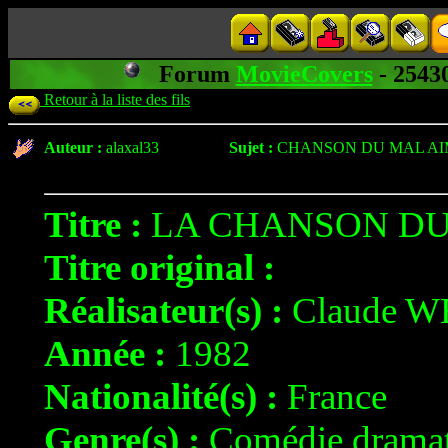
Forum
MovieCovers
- 254
Retour à la liste des fils
Auteur :
alaxal33
Sujet :
CHANSON DU MAL AIM
Titre :
LA CHANSON DU
Titre original :
Réalisateur(s) :
Claude W
Année :
1982
Nationalité(s) :
France
Genre(s) :
Comédie dramat