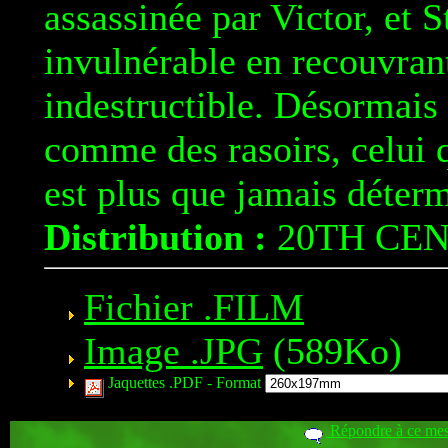
assassinée par Victor, et 
invulnérable en recouvrant
indestructible. Désormais 
comme des rasoirs, celui 
est plus que jamais déterm
Distribution :
20TH CE
Fichier .FILM
Image .JPG
(589Ko)
Jaquettes .PDF -
Format
Répondre à ce me