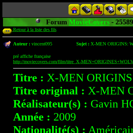
Forum
MovieCovers
- 255
Retour à la liste des fils
Auteur :
vincent095
Sujet :
X-MEN ORIGINS: 
pré affiche française
http://moviecovers.com/film/titre_X-MEN+ORIGINES+WOL
Titre :
X-MEN ORIGINS
Titre original :
X-MEN O
Réalisateur(s) :
Gavin 
Année :
2009
Nationalité(s) :
Américai