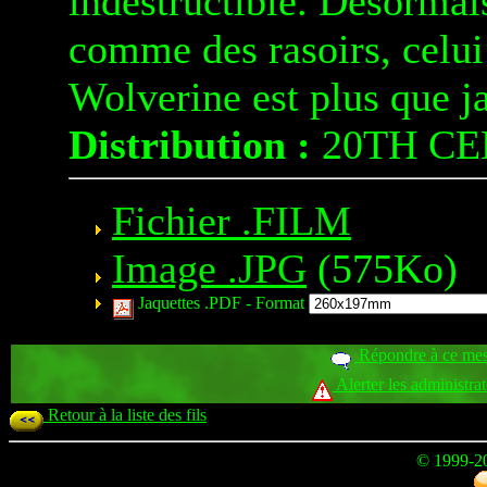
indestructible. Désormais
comme des rasoirs, celui
Wolverine est plus que j
Distribution :
20TH CE
Fichier .FILM
Image .JPG
(575Ko)
Jaquettes .PDF -
Format
Répondre à ce me
Alerter les administra
Retour à la liste des fils
© 1999-2