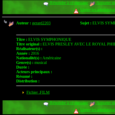
Répondre à ce message
Apporter un
Alerter les administra
Auteur :
gerard2203
Sujet :
ELVIS SY
Titre :
ELVIS SYMPHONIQUE
Titre original :
ELVIS PRESLEY AVEC LE ROYAL P
Réalisateur(s) :
Année :
2016
Nationalité(s) :
Américaine
Genre(s) :
musical
Durée :
Acteurs principaux :
Résumé :
Distribution :
Fichier .FILM
Répondre à ce message
Apporter un
Alerter les administra