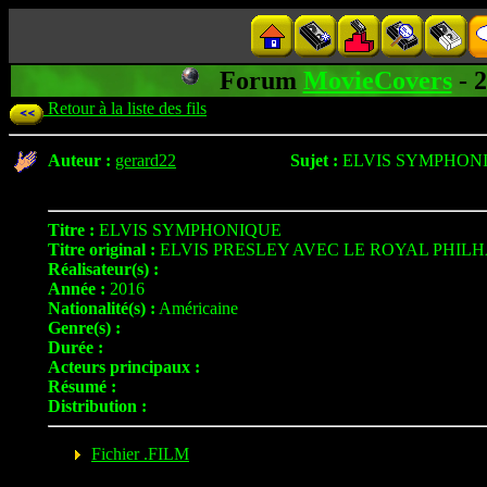
Forum
MovieCovers
- 
Retour à la liste des fils
Auteur :
gerard22
Sujet :
ELVIS SYMPHON
Titre :
ELVIS SYMPHONIQUE
Titre original :
ELVIS PRESLEY AVEC LE ROYAL PHI
Réalisateur(s) :
Année :
2016
Nationalité(s) :
Américaine
Genre(s) :
Durée :
Acteurs principaux :
Résumé :
Distribution :
Fichier .FILM