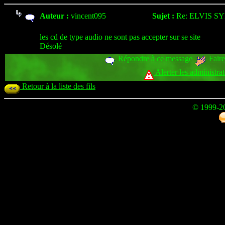
Auteur :
vincent095
Sujet :
Re: ELVIS 
les cd de type audio ne sont pas accepter sur se site
Désolé
Répondre à ce message
Faire
Alerter les administra
Retour à la liste des fils
© 1999-2