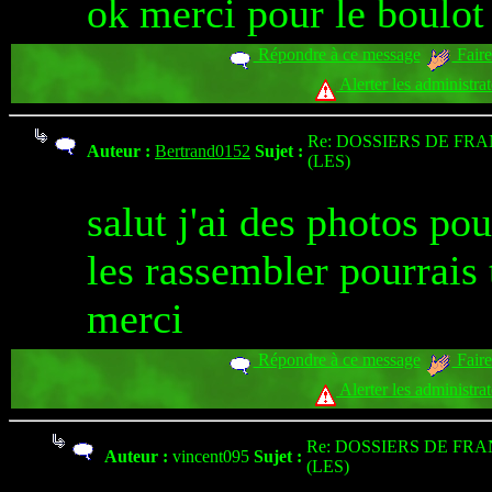
ok merci pour le boulot
Répondre à ce message
Faire
Alerter les administra
Re: DOSSIERS DE FR
Auteur :
Bertrand0152
Sujet :
(LES)
salut j'ai des photos pou
les rassembler pourrais
merci
Répondre à ce message
Faire
Alerter les administra
Re: DOSSIERS DE FR
Auteur :
vincent095
Sujet :
(LES)