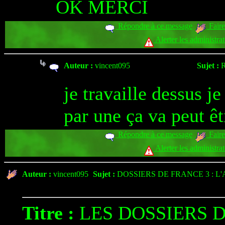
OK MERCI
Répondre à ce message
Faire
Alerter les administra
Auteur :
vincent095
Sujet :
R
je travaille dessus j
par une ça va peut êt
Répondre à ce message
Faire
Alerter les administra
Auteur :
vincent095
Sujet :
DOSSIERS DE FRANCE 3 : L
Titre :
LES DOSSIERS D