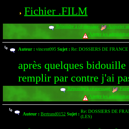
Fichier .FILM
Répondre à ce message
Apporter un
Alerter les administra
Auteur :
vincent095
Sujet :
Re: DOSSIERS DE FRANCE 
après quelques bidouille :
remplir par contre j'ai p
Répondre à ce message
Faire
Alerter les administra
Re: DOSSIERS DE FR
Auteur :
Bertrand0152
Sujet :
(LES)