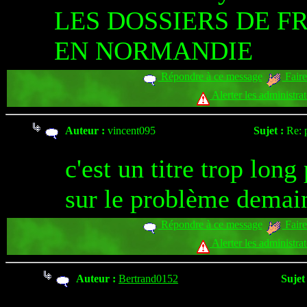
LES DOSSIERS DE FR
EN NORMANDIE
Répondre à ce message
Faire
Alerter les administra
Auteur :
vincent095
Sujet :
Re: 
c'est un titre trop lon
sur le problème demai
Répondre à ce message
Faire
Alerter les administra
Auteur :
Bertrand0152
Sujet 