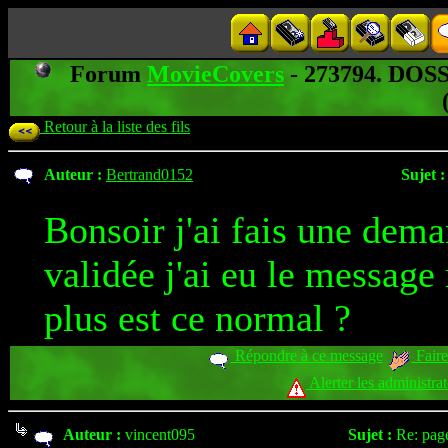
Forum
MovieCovers
- 273794. DO
Retour à la liste des fils
Auteur :
Bertrand0152
Sujet :
Bonsoir j'ai fais une dema
validée j'ai eu le message
plus est ce normal ?
Répondre à ce message
Faire
Alerter les administra
Auteur :
vincent095
Sujet :
Re: pag