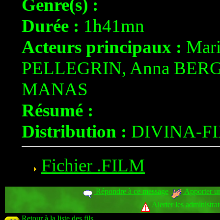
Genre(s) :
Durée :
1h41mn
Acteurs principaux :
Mar
PELLEGRIN, Anna BERG
MANAS
Résumé :
Distribution :
DIVINA-F
Fichier .FILM
Répondre à ce message
Apporter un
Alerter les administra
Retour à la liste des fils