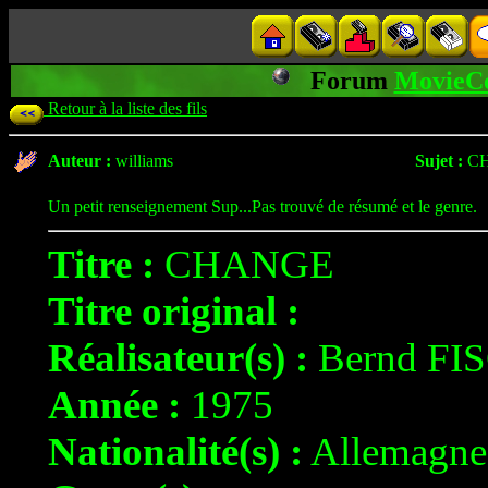
Forum
MovieC
Retour à la liste des fils
Auteur :
williams
Sujet :
C
Un petit renseignement Sup...Pas trouvé de résumé et le genre.
Titre :
CHANGE
Titre original :
Réalisateur(s) :
Bernd F
Année :
1975
Nationalité(s) :
Allemagne