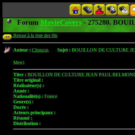
Forum
MovieCovers
- 275280. BO
Retour à la liste des fils
Auteur :
Choucas
Sujet :
BOUILLON DE CULTURE J
Merci
Titre :
BOUILLON DE CULTURE JEAN PAUL BELMON
Titre original :
Réalisateur(s) :
Année :
Nationalité(s) :
France
Genre(s) :
Durée :
Acteurs principaux :
Résumé :
Distribution :