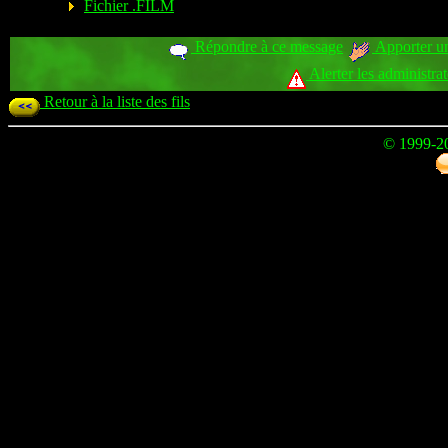
Fichier .FILM
Répondre à ce message
Apporter un
Alerter les administra
Retour à la liste des fils
© 1999-2