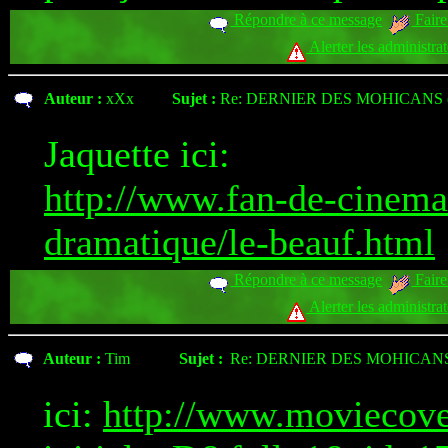
Répondre à ce message
Faire
Alerter les administra
Auteur :
xXx
Sujet :
Re: DERNIER DES MOHICANS 
Jaquette ici:
http://www.fan-de-cinema
dramatique/le-beauf.html
Répondre à ce message
Faire
Alerter les administra
Auteur :
Tim
Sujet :
Re: DERNIER DES MOHICANS
ici:
http://www.moviecove