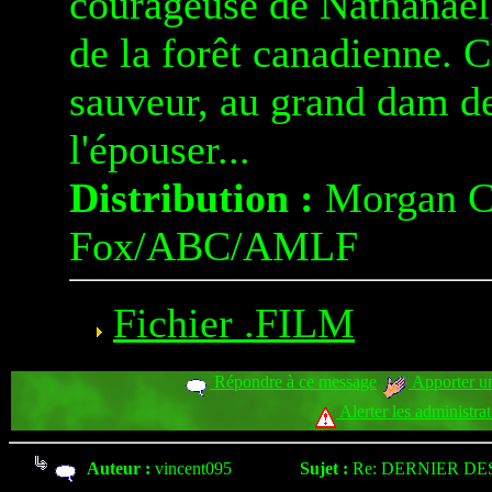
courageuse de Nathanael,
de la forêt canadienne. 
sauveur, au grand dam d
l'épouser...
Distribution :
Morgan Cr
Fox/ABC/AMLF
Fichier .FILM
Répondre à ce message
Apporter un
Alerter les administra
Auteur :
vincent095
Sujet :
Re: DERNIER DE