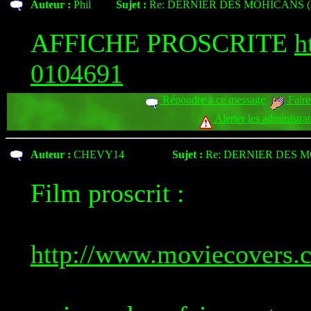
Auteur :
Phil
Sujet :
Re: DERNIER DES MOHICANS (
AFFICHE PROSCRITE
h
0104691
Répondre à ce message
Faire
Alerter les administra
Auteur :
CHEVY14
Sujet :
Re: DERNIER DES M
Film proscrit :
http://www.moviecovers.c