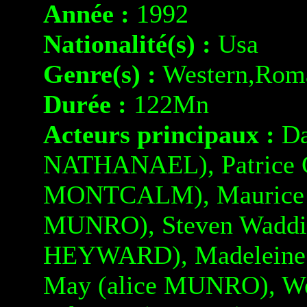
Année :
1992
Nationalité(s) :
Usa
Genre(s) :
Western,Rom
Durée :
122Mn
Acteurs principaux :
Da
NATHANAEL), Patrice C
MONTCALM), Maurice R
MUNRO), Steven Waddin
HEYWARD), Madeleine 
May (alice MUNRO), We