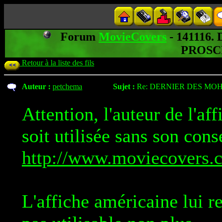
Forum
MovieCovers
- 141116
PROSC
Retour à la liste des fils
Auteur :
petchema
Sujet :
Re: DERNIER DES MOH
Attention, l'auteur de l'af
soit utilisée sans son con
http://www.moviecovers.c
L'affiche américaine lui r