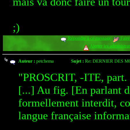
mais va donc faire un tou
;)
Répondre à ce message
Faire
Alerter les administra
Auteur :
petchema
Sujet :
Re: DERNIER DES M
"PROSCRIT, -ITE, part. p
[...] Au fig. [En parlant 
formellement interdit, co
langue française informa