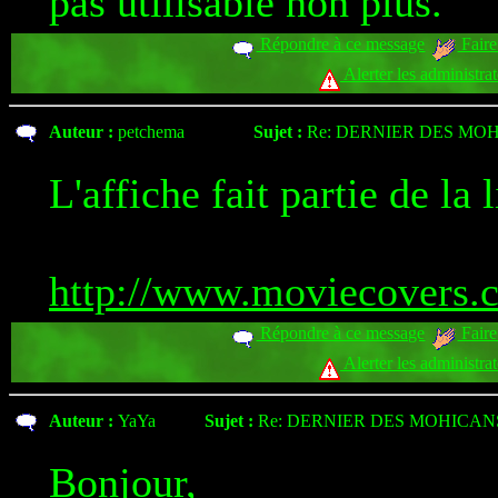
pas utilisable non plus.
Répondre à ce message
Faire
Alerter les administra
Auteur :
petchema
Sujet :
Re: DERNIER DES MOH
L'affiche fait partie de la l
http://www.moviecovers.c
Répondre à ce message
Faire
Alerter les administra
Auteur :
YaYa
Sujet :
Re: DERNIER DES MOHICANS
Bonjour,