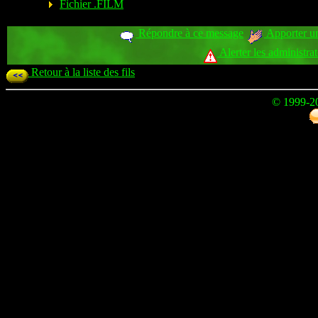
Fichier .FILM
Répondre à ce message
Apporter un
Alerter les administra
Retour à la liste des fils
© 1999-2