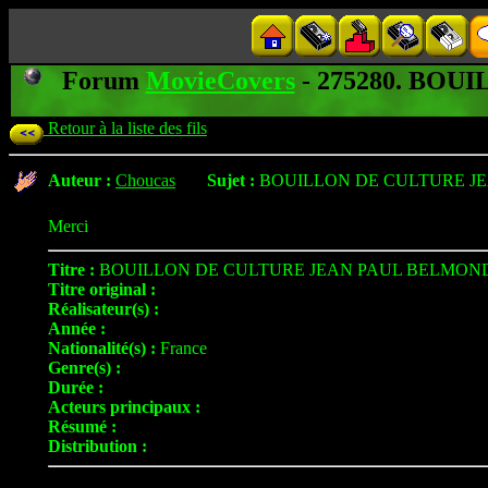
Forum
MovieCovers
- 275280. BO
Retour à la liste des fils
Auteur :
Choucas
Sujet :
BOUILLON DE CULTURE J
Merci
Titre :
BOUILLON DE CULTURE JEAN PAUL BELMON
Titre original :
Réalisateur(s) :
Année :
Nationalité(s) :
France
Genre(s) :
Durée :
Acteurs principaux :
Résumé :
Distribution :