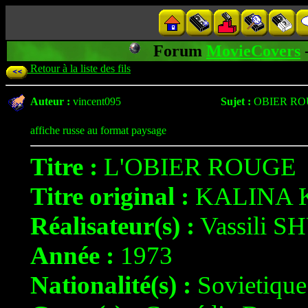
Forum
MovieCovers
Retour à la liste des fils
Auteur :
vincent095
Sujet :
OBIER ROU
affiche russe au format paysage
Titre :
L'OBIER ROUGE
Titre original :
KALINA 
Réalisateur(s) :
Vassili 
Année :
1973
Nationalité(s) :
Sovietique