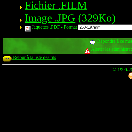
Fichier .FILM
Image .JPG
(329Ko)
Jaquettes .PDF -
Format
Répondre à ce me
Alerter les administra
Retour à la liste des fils
© 1999-2