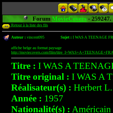
Forum
MovieCovers
- 25924
Retour à la liste des fils
Auteur :
vincent095
Sujet :
I WAS A TEENAGE 
affiche belge au format paysage
http://moviecovers.com/film/titre_I+WAS+A+TEENAGE+F
Titre :
I WAS A TEENA
Titre original :
I WAS A
Réalisateur(s) :
Herbert 
Année :
1957
Nationalité(s) :
Américain