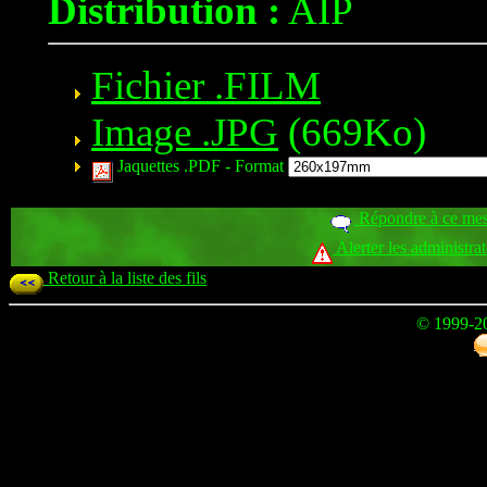
Distribution :
AIP
Fichier .FILM
Image .JPG
(669Ko)
Jaquettes .PDF -
Format
Répondre à ce me
Alerter les administra
Retour à la liste des fils
© 1999-2