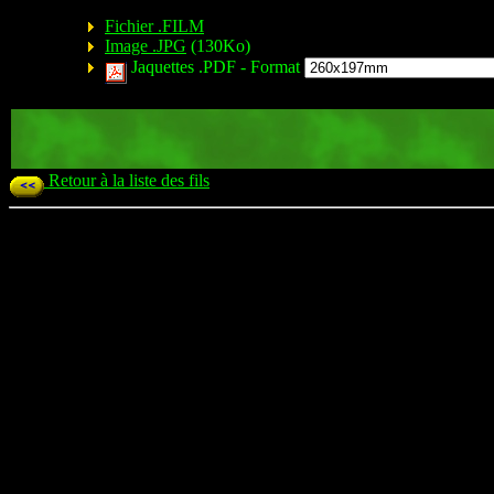
Fichier .FILM
Image .JPG
(130Ko)
Jaquettes .PDF -
Format
Retour à la liste des fils