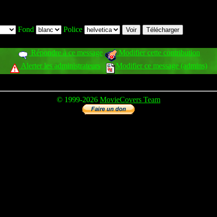
Fond
Police
Répondre à ce message
Modifier cette contribution
Alerter les administrateurs
Modifier ce message (admins)
© 1999-2026
MovieCovers Team