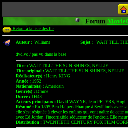
Forum
Movie
Retour à la liste des fils
Auteur :
Williams
Sujet :
WAIT TILL TH
dvd,vo / pas vu dans la base
Titre :
WAIT TILL THE SUN SHINES, NELLIE
Titre original :
WAIT TILL THE SUN SHINES, NELLIE
Réalisateur(s) :
Henry KING
Année :
1952
Nationalité(s) :
Americain
Genre(s) :
Drame
Durée :
1H48
Acteurs principaux :
David WAYNE, Jean PETERS, Hugh
Résumé :
En 1895,Ben Halper débarque à Sevillinois avec sa je
elle s'est résignée à élever les enfants qui vont naître de cette
avec Ed Jordan, l'incorrigible séducteur de l'endroit. Elle meu
Distribution :
TWENTIETH CENTURY FOX FILM COR