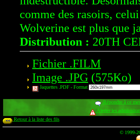
indestructible. Désormais
comme des rasoirs, celui
Wolverine est plus que j
Distribution :
20TH CE
Fichier .FILM
Image .JPG
(575Ko)
Jaquettes .PDF -
Format
Répondre à ce me
Alerter les administra
Retour à la liste des fils
© 1999-2