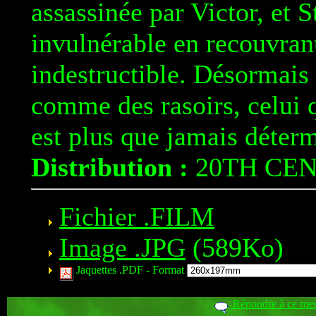
assassinée par Victor, et 
invulnérable en recouvrant
indestructible. Désormais 
comme des rasoirs, celui 
est plus que jamais déterm
Distribution :
20TH CE
Fichier .FILM
Image .JPG
(589Ko)
Jaquettes .PDF -
Format
Répondre à ce me