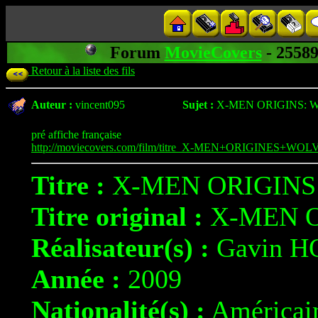
Forum
MovieCovers
- 255
Retour à la liste des fils
Auteur :
vincent095
Sujet :
X-MEN ORIGINS: 
pré affiche française
http://moviecovers.com/film/titre_X-MEN+ORIGINES+WOL
Titre :
X-MEN ORIGINS
Titre original :
X-MEN O
Réalisateur(s) :
Gavin 
Année :
2009
Nationalité(s) :
Américai