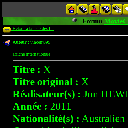
Forum
MovieC
Retour à la liste des fils
Auteur :
vincent095
affiche internationale
Titre :
X
Titre original :
X
Réalisateur(s) :
Jon HEW
Année :
2011
Nationalité(s) :
Australien