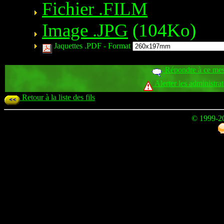
Fichier .FILM
Image .JPG
(104Ko)
Jaquettes .PDF -
Format
Répondre à ce me
Alerter les administra
Retour à la liste des fils
© 1999-2