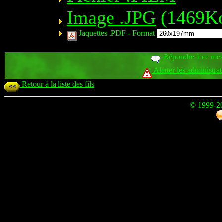
Image .JPG
(1469K
Jaquettes .PDF -
Format
Répondre à ce me
Alerter les administra
Retour à la liste des fils
© 1999-2