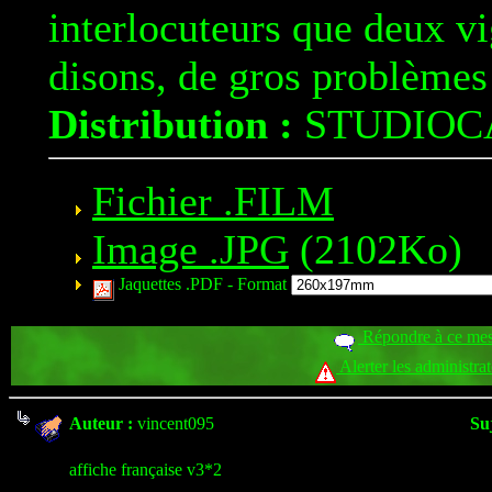
interlocuteurs que deux vi
disons, de gros problèmes 
Distribution :
STUDIOC
Fichier .FILM
Image .JPG
(2102Ko)
Jaquettes .PDF -
Format
Répondre à ce me
Alerter les administra
Auteur :
vincent095
Suj
affiche française v3*2