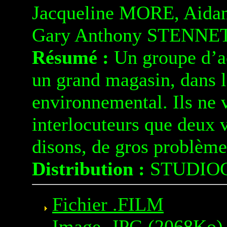
Jacqueline MORE, Aid
Gary Anthony STENNET
Résumé :
Un groupe d’act
un grand magasin, dans l
environnemental. Ils ne
interlocuteurs que deux v
disons, de gros problèmes
Distribution :
STUDIO
Fichier .FILM
Image .JPG
(2068Ko)