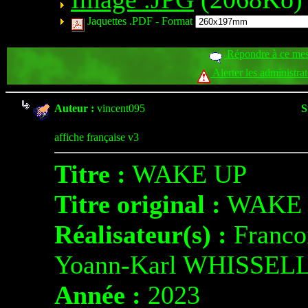
Jaquettes .PDF -
Format
Répondre à ce me
Alerter les administra
Auteur :
vincent095
S
affiche française v3
Titre :
WAKE UP
Titre original :
WAKE 
Réalisateur(s) :
Franco
Yoann-Karl WHISSEL
Année :
2023