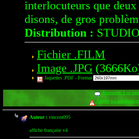
interlocuteurs que deux 
disons, de gros problème
Distribution :
STUDI
Fichier .FILM
Image .JPG
(3666Ko
Jaquettes .PDF -
Format
Répondre à ce me
Alerter les administra
Auteur :
vincent095
affiche française v4