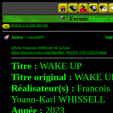
Forum
MovieCo
Retour à la liste des fils
Auteur :
vincent095
Sujet
affiche française différente de la base
https://moviecovers.com/film/titre_WAKE+UP+(2023).html
Titre :
WAKE UP
Titre original :
WAKE U
Réalisateur(s) :
Francoi
Yoann-Karl WHISSELL
Année :
2023