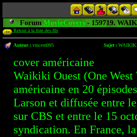
Forum
MovieCovers
- 159719. WA
Retour à la liste des fils
Auteur :
vincent095
Sujet :
WAIKIK
cover américaine
Waikiki Ouest (One West W
américaine en 20 épisodes
Larson et diffusée entre l
sur CBS et entre le 15 oc
syndication. En France, la 