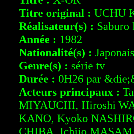
Titre original :
UCHU K
Réalisateur(s) :
Saburo
Année :
1982
Nationalité(s) :
Japonai
Genre(s) :
série tv
Durée :
0H26 par &die;
Acteurs principaux :
Ta
MIYAUCHI, Hiroshi WA
KANO, Kyoko NASHIRO
CHIBA, Ichijo MASAM