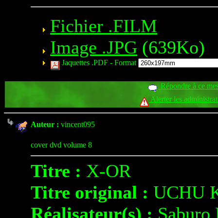
Fichier .FILM
Image .JPG
(639Ko)
Jaquettes .PDF -
Format
Répondre à ce me
Alerter les administra
Auteur :
vincent095
cover dvd volume 8
Titre :
X-OR
Titre original :
UCHU K
Réalisateur(s) :
Saburo