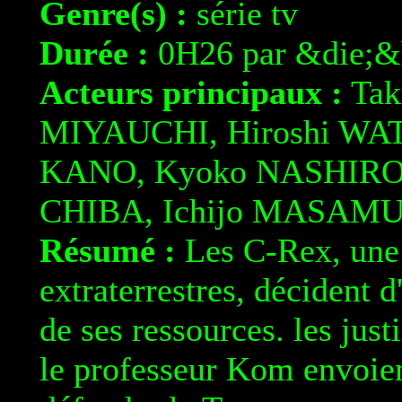
Genre(s) :
série tv
Durée :
0H26 par &die;&b
Acteurs principaux :
Tak
MIYAUCHI, Hiroshi WAT
KANO, Kyoko NASHIRO,
CHIBA, Ichijo MASAMU
Résumé :
Les C-Rex, une 
extraterrestres, décident 
de ses ressources. les jus
le professeur Kom envoien