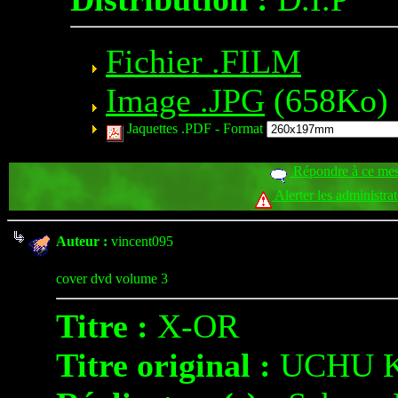
Fichier .FILM
Image .JPG
(658Ko)
Jaquettes .PDF -
Format
Répondre à ce me
Alerter les administra
Auteur :
vincent095
cover dvd volume 3
Titre :
X-OR
Titre original :
UCHU K