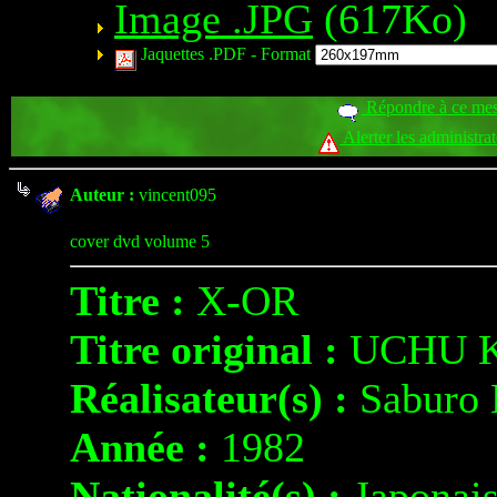
Image .JPG
(617Ko)
Jaquettes .PDF -
Format
Répondre à ce me
Alerter les administra
Auteur :
vincent095
cover dvd volume 5
Titre :
X-OR
Titre original :
UCHU K
Réalisateur(s) :
Saburo
Année :
1982
Nationalité(s) :
Japonai