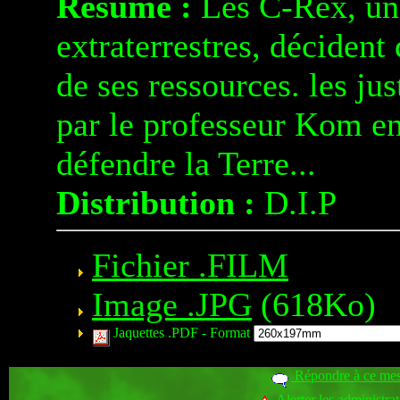
Résumé :
Les C-Rex, une
extraterrestres, décident
de ses ressources. les ju
par le professeur Kom en
défendre la Terre...
Distribution :
D.I.P
Fichier .FILM
Image .JPG
(618Ko)
Jaquettes .PDF -
Format
Répondre à ce me
Alerter les administra