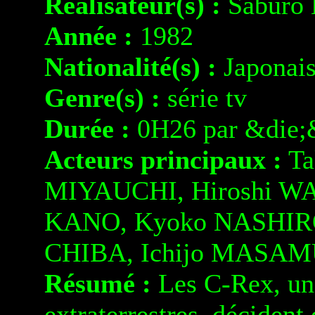
Réalisateur(s) :
Saburo
Année :
1982
Nationalité(s) :
Japonai
Genre(s) :
série tv
Durée :
0H26 par &die;
Acteurs principaux :
Ta
MIYAUCHI, Hiroshi WA
KANO, Kyoko NASHIRO
CHIBA, Ichijo MASAM
Résumé :
Les C-Rex, une
extraterrestres, décident