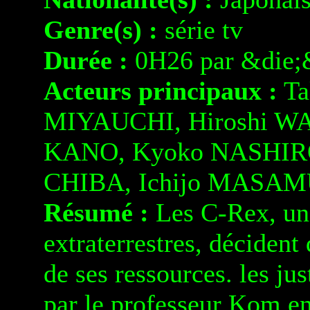
Genre(s) :
série tv
Durée :
0H26 par &die;
Acteurs principaux :
Ta
MIYAUCHI, Hiroshi WA
KANO, Kyoko NASHIRO
CHIBA, Ichijo MASAM
Résumé :
Les C-Rex, une
extraterrestres, décident
de ses ressources. les ju
par le professeur Kom en