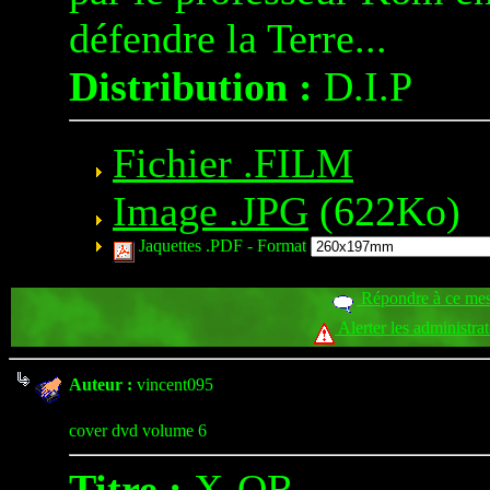
défendre la Terre...
Distribution :
D.I.P
Fichier .FILM
Image .JPG
(622Ko)
Jaquettes .PDF -
Format
Répondre à ce me
Alerter les administra
Auteur :
vincent095
cover dvd volume 6
Titre :
X-OR