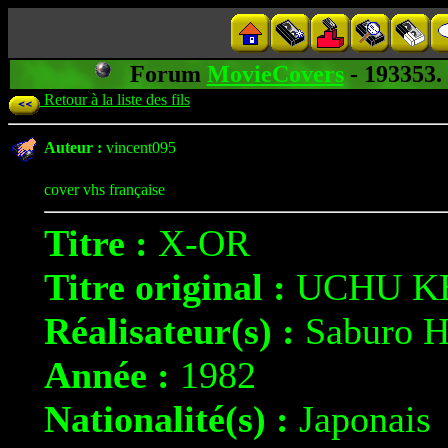
Forum
MovieCovers
- 19335
Retour à la liste des fils
Auteur :
vincent095
cover vhs française
Titre :
X-OR
Titre original :
UCHU KE
Réalisateur(s) :
Saburo 
Année :
1982
Nationalité(s) :
Japonais