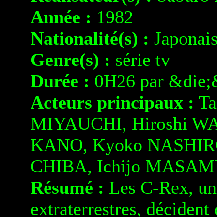
Année :
1982
Nationalité(s) :
Japonai
Genre(s) :
série tv
Durée :
0H26 par &die;
Acteurs principaux :
Ta
MIYAUCHI, Hiroshi WA
KANO, Kyoko NASHIRO
CHIBA, Ichijo MASAM
Résumé :
Les C-Rex, une
extraterrestres, décident