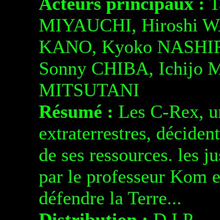
Acteurs principaux :
T
MIYAUCHI, Hiroshi W
KANO, Kyoko NASHIR
Sonny CHIBA, Ichij
MITSUTANI
Résumé :
Les C-Rex, un
extraterrestres, déciden
de ses ressources. les j
par le professeur Kom e
défendre la Terre...
Distribution :
D.I.P