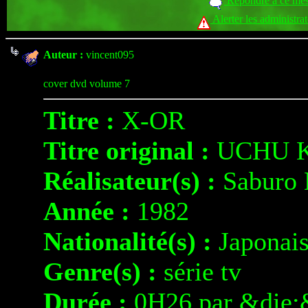
Répondre à ce me
Alerter les administra
Auteur :
vincent095
cover dvd volume 7
Titre :
X-OR
Titre original :
UCHU K
Réalisateur(s) :
Saburo
Année :
1982
Nationalité(s) :
Japonai
Genre(s) :
série tv
Durée :
0H26 par &die;