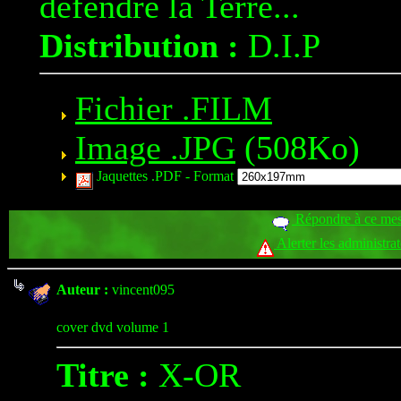
défendre la Terre...
Distribution :
D.I.P
Fichier .FILM
Image .JPG
(508Ko)
Jaquettes .PDF -
Format
Répondre à ce me
Alerter les administra
Auteur :
vincent095
cover dvd volume 1
Titre :
X-OR