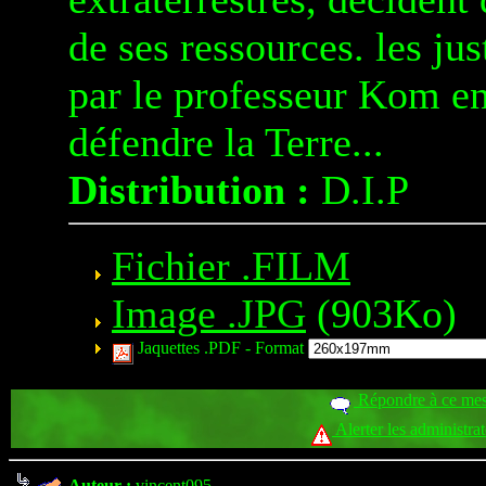
de ses ressources. les ju
par le professeur Kom en
défendre la Terre...
Distribution :
D.I.P
Fichier .FILM
Image .JPG
(903Ko)
Jaquettes .PDF -
Format
Répondre à ce me
Alerter les administra
Auteur :
vincent095