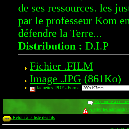
de ses ressources. les ju
par le professeur Kom en
défendre la Terre...
Distribution :
D.I.P
Fichier .FILM
Image .JPG
(861Ko)
Jaquettes .PDF -
Format
Répondre à ce me
Alerter les administra
Retour à la liste des fils