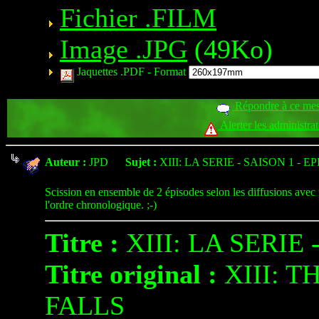
Fichier .FILM
Image .JPG
(49Ko)
Jaquettes .PDF -
Format
Répondre à ce me
Alerter les administra
Auteur :
JPD
Sujet :
XIII: LA SERIE - SAISON 1 - EP
Scission en ensemble de 2 épisodes selon les diffusions avec
l'ordre chronologique. ;-)
Titre :
XIII: LA SERIE 
Titre original :
XIII: T
FALLS