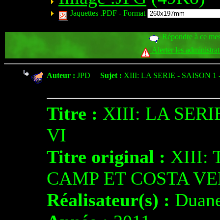
Jaquettes .PDF -
Format
Répondre à ce me
Alerter les administra
Auteur :
JPD
Sujet :
XIII: LA SERIE - SAISON 1
Titre :
XIII: LA SERI
VI
Titre original :
XIII:
CAMP ET COSTA V
Réalisateur(s) :
Duane