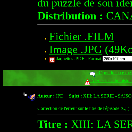
du puzzle de son iden
Distribution :
CANA
Fichier .FILM
Image .JPG
(49Ko
Jaquettes .PDF -
Format
Répondre à ce me
Alerter les administra
Auteur :
JPD
Sujet :
XIII: LA SERIE - SAIS
Correction de l'erreur sur le titre de l'épisode X.;-)
Titre :
XIII: LA SE