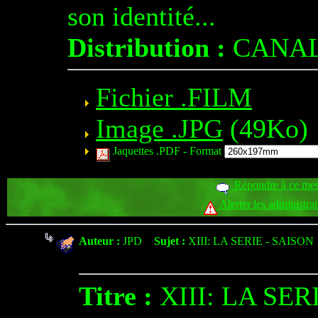
son identité...
Distribution :
CANAL
Fichier .FILM
Image .JPG
(49Ko)
Jaquettes .PDF -
Format
Répondre à ce me
Alerter les administra
Auteur :
JPD
Sujet :
XIII: LA SERIE - SAISON 
Titre :
XIII: LA SER