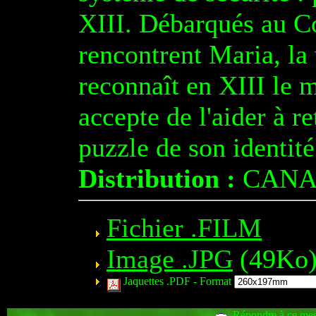
XIII. Débarqués au Co
rencontrent Maria, l
reconnaît en XIII le m
accepte de l'aider à 
puzzle de son identité.
Distribution :
CANA
Fichier .FILM
Image .JPG
(49Ko
Jaquettes .PDF -
Format
Répondre à ce me