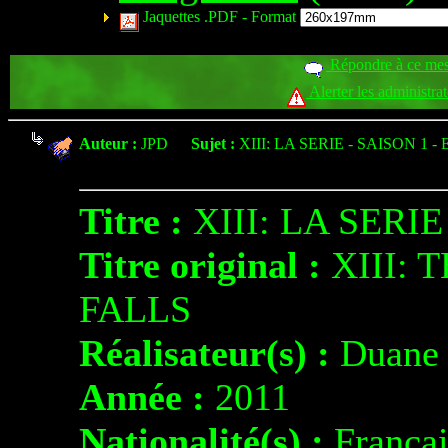
Jaquettes .PDF -
Format
Répondre à ce me
Alerter les administra
Auteur :
JPD
Sujet :
XIII: LA SERIE - SAISON 1 - 
Titre :
XIII: LA SERIE
Titre original :
XIII: 
FALLS
Réalisateur(s) :
Duane 
Année :
2011
Nationalité(s) :
Françai