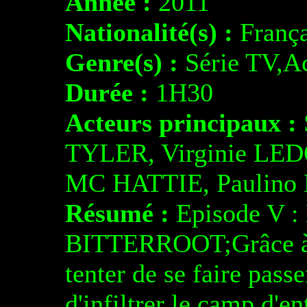
Année :
2011
Nationalité(s) :
França
Genre(s) :
Série TV,Ac
Durée :
1H30
Acteurs principaux :
TYLER, Virginie LE
MC HATTIE, Paulino
Résumé :
Episode V 
BITTERROOT;Grâce à l
tenter de se faire pass
d'infiltrer le camp d'e