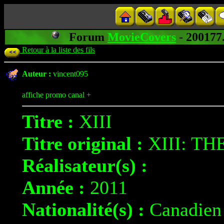
Forum
MovieCovers
- 20017
Retour à la liste des fils
Auteur :
vincent095
affiche promo canal +
Titre :
XIII
Titre original :
XIII: TH
Réalisateur(s) :
Année :
2011
Nationalité(s) :
Canadien