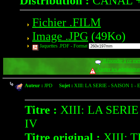
Distribution :
CANAL 
Fichier .FILM
Image .JPG
(49Ko)
Jaquettes .PDF -
Format
Répondre à ce me
Alerter les administra
Auteur :
JPD
Sujet :
XIII: LA SERIE - SAISON 1 - 
Titre :
XIII: LA SERIE
IV
Titre original :
XIII: 