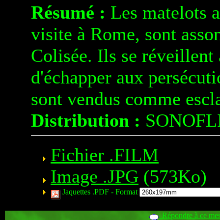
Résumé :
Les matelots a
visite à Rome, sont asso
Colisée. Ils se réveillen
d'échapper aux persécutio
sont vendus comme escla
Distribution :
SONOFL
Fichier .FILM
Image .JPG
(573Ko)
Jaquettes .PDF -
Format
Répondre à ce me