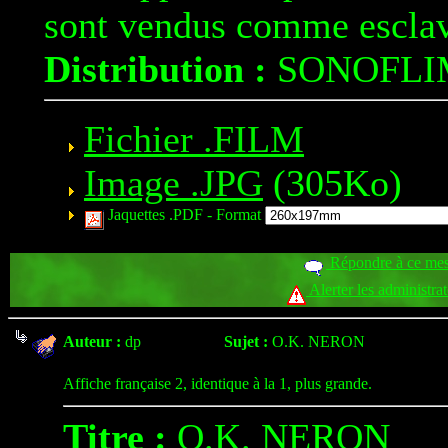
sont vendus comme esclav
Distribution :
SONOFLI
Fichier .FILM
Image .JPG
(305Ko)
Jaquettes .PDF -
Format
Répondre à ce me
Alerter les administra
Auteur :
dp
Sujet :
O.K. NERON
Affiche française 2, identique à la 1, plus grande.
Titre :
O.K. NERON