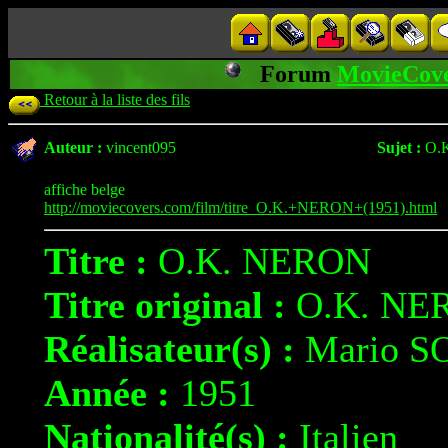
Forum
MovieCov
Retour à la liste des fils
Auteur :
vincent095
Sujet :
O.
affiche belge
http://moviecovers.com/film/titre_O.K.+NERON+(1951).html
Titre :
O.K. NERON
Titre original :
O.K. NE
Réalisateur(s) :
Mario S
Année :
1951
Nationalité(s) :
Italien