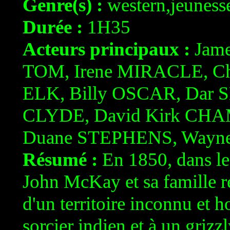
Genre(s) :
western,jeuness
Durée :
1H35
Acteurs principaux :
Jame
TOM, Irene MIRACLE, Ch
ELK, Billy OSCAR, Dar 
CLYDE, David Kirk CH
Duane STEPHENS, Way
Résumé :
En 1850, dans le
John McKay et sa famille r
d'un territoire inconnu et 
sorcier indien et à un griz