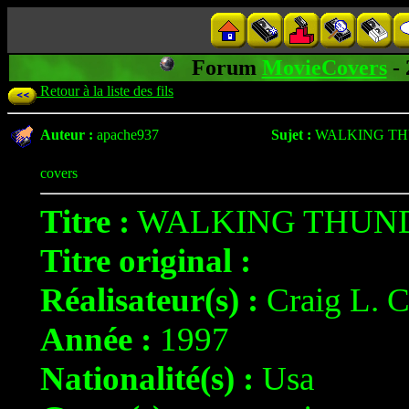
Forum
MovieCovers
-
Retour à la liste des fils
Auteur :
apache937
Sujet :
WALKING T
covers
Titre :
WALKING THUN
Titre original :
Réalisateur(s) :
Craig L.
Année :
1997
Nationalité(s) :
Usa