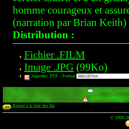
homme courageux et assure la 
(narration par Brian Keith)
Distribution :
Fichier .FILM
Image .JPG
(99Ko)
Jaquettes .PDF -
Format
Répondre à ce me
Alerter les administra
Retour à la liste des fils
© 1999-2