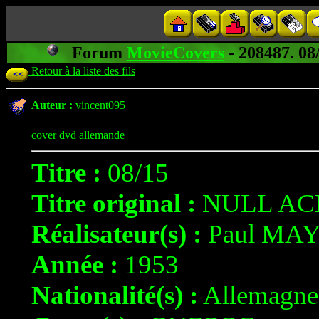
Forum
MovieCovers
- 208487. 
Retour à la liste des fils
Auteur :
vincent095
cover dvd allemande
Titre :
08/15
Titre original :
NULL AC
Réalisateur(s) :
Paul MA
Année :
1953
Nationalité(s) :
Allemagne