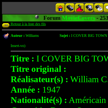
Forum
MovieCovers
- 25
Retour à la liste des fils
Auteur :
Williams
Sujet :
I COVER BIG TOWN 
Insert-vo)
Titre :
I COVER BIG TOW
Titre original :
Réalisateur(s) :
William 
Année :
1947
Nationalité(s) :
Américain