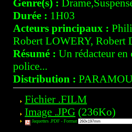
Genre(s) :
Drame,Suspen
Durée :
1H03
Acteurs principaux :
Phil
Robert LOWERY, Rober
Résumé :
Un rédacteur en c
police...
Distribution :
PARAMOU
Fichier .FILM
Image .JPG
(236Ko)
Jaquettes .PDF -
Format