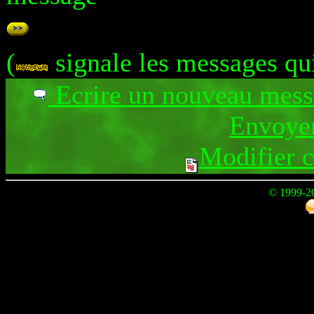
(
signale les messages qu
Ecrire un nouveau mes
Envoyer
Modifier 
© 1999-2