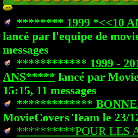
******** 1999 *<<10 
lancé par l'equipe de movie
messages
************ 1999 - 
ANS*****
lancé par Movie
15:15, 11 messages
************* BONNE
MovieCovers Team le 23/12
**********POUR LES