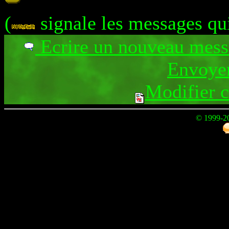
(
signale les messages qu
Ecrire un nouveau mes
Envoyer
Modifier 
© 1999-2