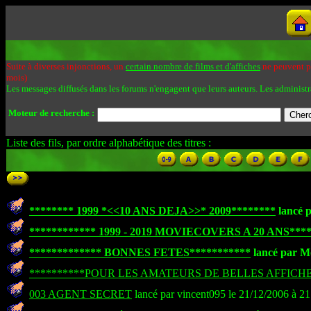
Suite à diverses injonctions, un
certain nombre de films et d'affiches
ne peuvent pa
mois)
Les messages diffusés dans les forums n'engagent que leurs auteurs. Les administr
Moteur de recherche :
Liste des fils, par ordre alphabétique des titres :
******** 1999 *<<10 ANS DEJA>>* 2009********
lancé p
************ 1999 - 2019 MOVIECOVERS A 20 ANS***
************* BONNES FETES***********
lancé par Mo
**********POUR LES AMATEURS DE BELLES AFFICHE
003 AGENT SECRET
lancé par vincent095 le 21/12/2006 à 21