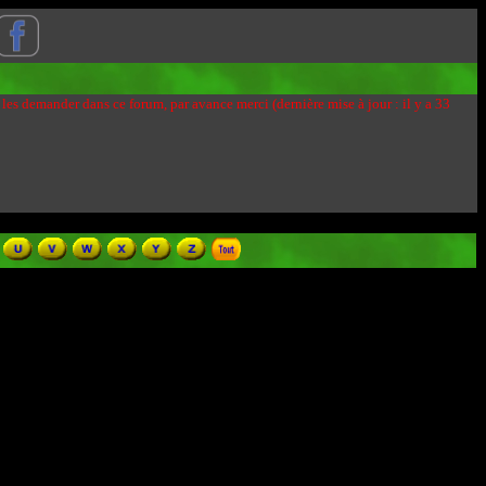
 les demander dans ce forum, par avance merci (dernière mise à jour : il y a 33