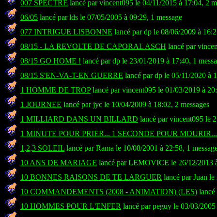
007 SPECTRE
lancé par vincent095 le 04/11/2015 à 17:04, 2 
06/05
lancé par lds le 07/05/2005 à 09:29, 1 message
077 INTRIGUE LISBONNE
lancé par dp le 08/06/2009 à 16:
08/15 - LA REVOLTE DE CAPORAL ASCH
lancé par vince
08/15 GO HOME !
lancé par dp le 23/01/2019 à 17:40, 1 mess
08/15 S'EN-VA-T-EN GUERRE
lancé par dp le 05/11/2020 à 
1 HOMME DE TROP
lancé par vincent095 le 01/03/2019 à 20
1 JOURNEE
lancé par jyc le 10/04/2009 à 18:02, 2 messages
1 MILLIARD DANS UN BILLARD
lancé par vincent095 le 
1 MINUTE POUR PRIER... 1 SECONDE POUR MOURIR...
1,2,3 SOLEIL
lancé par Rama le 10/08/2001 à 22:58, 1 messag
10 ANS DE MARIAGE
lancé par LEMOVICE le 26/12/2013 à
10 BONNES RAISONS DE TE LARGUER
lancé par Juan le
10 COMMANDEMENTS (2008 - ANIMATION) (LES)
lancé 
10 HOMMES POUR L'ENFER
lancé par peguy le 03/03/2005