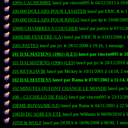
100% CACHEMIRE
lancé par vincent095 le 04/12/2013 à 19:
100.000 DOLLARS POUR LASSITER
lancé par ERIC.R le 1
100.000 DOLLARS POUR RINGO
lancé par dp le 19/08/200
10000 CHAMBRES A COUCHER
lancé par patrice le 07/11/
1000EME FENETRE (LA)
lancé par ERIC R le 03/03/2008 à 
1001 PATTES
lancé par jyc le 28/11/2008 à 19:16, 1 message
101 DALMATIENS (1961) (LES)
lancé par vincent095 le 2
101 DALMATIENS (1996) (LES)
lancé par jyc le 20/12/2010 
101 REYKJAVIK
lancé par Mickey le 10/11/2001 à 14:18, 2 m
102 DALMATIENS
lancé par Rama le 07/07/2002 à 11:14, 
102 MINUTES QUI ONT CHANGE LE MONDE
lancé par b
108 – CUCHILLO DE PALO
lancé par vincent095 le 23/12/2
10EME ROYAUME (LE)
lancé par Rama le 04/11/2001 à 22:5
10H30 DU SOIR EN ETE
lancé par Williams le 08/09/2010 à 
10TH & WOLF
lancé par DORA le 18/06/2008 à 08:00, 1 mes