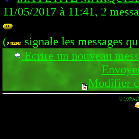
11/05/2017 à 11:41, 2 mess
(
signale les messages qu
Ecrire un nouveau mes
Envoyer
Modifier 
© 1999-2