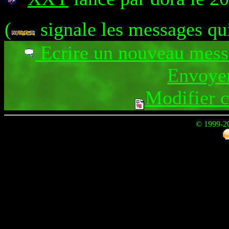
(
signale les messages qu
Ecrire un nouveau mes
Envoyer
Modifier 
© 1999-2