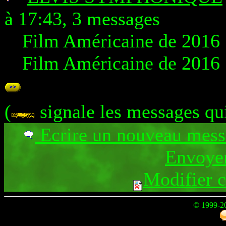
à 17:43, 3 messages
Film Américaine de 2016
Film Américaine de 2016
(
signale les messages qu
Ecrire un nouveau mes
Envoyer
Modifier 
© 1999-2