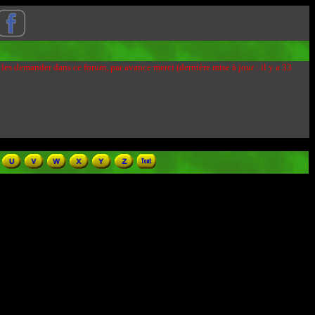
 les demander dans ce forum, par avance merci (dernière mise à jour : il y a 33