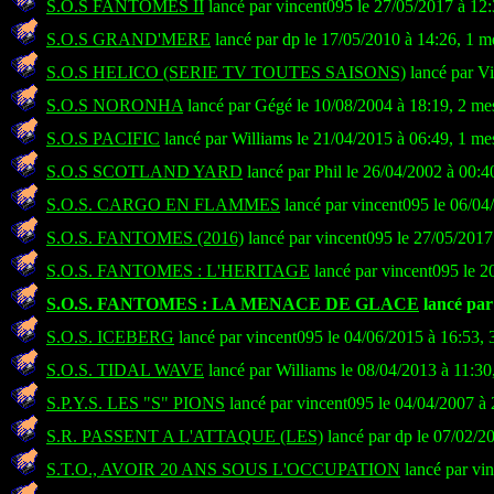
S.O.S FANTOMES II
lancé par vincent095 le 27/05/2017 à 12
S.O.S GRAND'MERE
lancé par dp le 17/05/2010 à 14:26, 1 m
S.O.S HELICO (SERIE TV TOUTES SAISONS)
lancé par Vi
S.O.S NORONHA
lancé par Gégé le 10/08/2004 à 18:19, 2 me
S.O.S PACIFIC
lancé par Williams le 21/04/2015 à 06:49, 1 me
S.O.S SCOTLAND YARD
lancé par Phil le 26/04/2002 à 00:4
S.O.S. CARGO EN FLAMMES
lancé par vincent095 le 06/04
S.O.S. FANTOMES (2016)
lancé par vincent095 le 27/05/2017
S.O.S. FANTOMES : L'HERITAGE
lancé par vincent095 le 2
S.O.S. FANTOMES : LA MENACE DE GLACE
lancé par
S.O.S. ICEBERG
lancé par vincent095 le 04/06/2015 à 16:53,
S.O.S. TIDAL WAVE
lancé par Williams le 08/04/2013 à 11:30
S.P.Y.S. LES "S" PIONS
lancé par vincent095 le 04/04/2007 à 
S.R. PASSENT A L'ATTAQUE (LES)
lancé par dp le 07/02/2
S.T.O., AVOIR 20 ANS SOUS L'OCCUPATION
lancé par vi