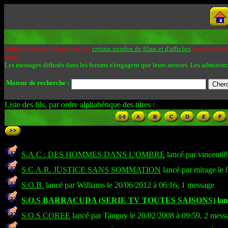
Suite à diverses injonctions, un
certain nombre de films et d'affiches
ne peuvent pa
mois)
Les messages diffusés dans les forums n'engagent que leurs auteurs. Les administr
Moteur de recherche :
Liste des fils, par ordre alphabétique des titres :
S.A.C : DES HOMMES DANS L'OMBRE
lancé par vincent0
S.C.A.R. JUSTICE SANS SOMMATION
lancé par mirage le 
S.O.B.
lancé par Williams le 20/06/2012 à 06:16, 1 message
S.O.S BARRACUDA (SERIE TV TOUTES SAISONS)
lan
S.O.S COREE
lancé par Tanguy le 20/02/2008 à 09:59, 2 mess