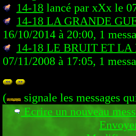
14-18
lancé par xXx le 0
14-18 LA GRANDE GU
16/10/2014 à 20:00, 1 mess
14-18 LE BRUIT ET L
07/11/2008 à 17:05, 1 mess
(
signale les messages qu
Ecrire un nouveau mes
Envoyer