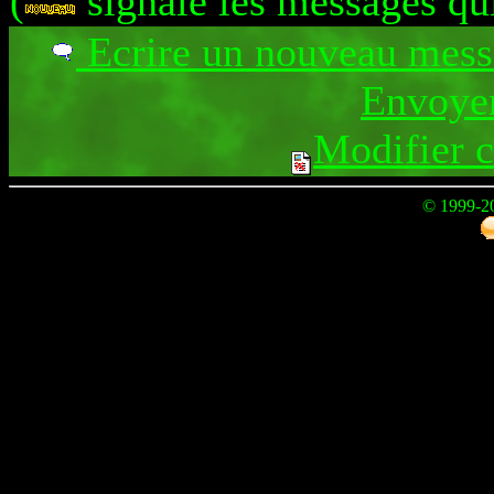
(
signale les messages qu
Ecrire un nouveau mes
Envoyer
Modifier 
© 1999-2