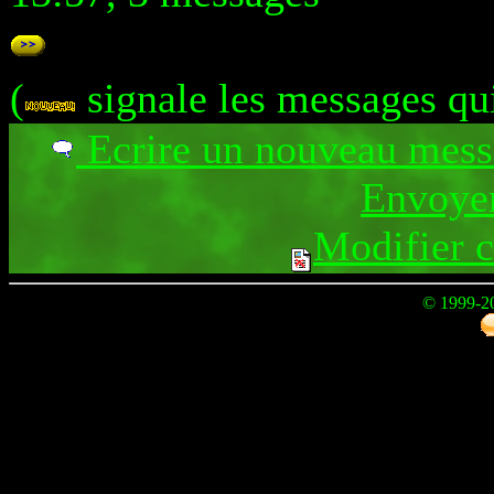
(
signale les messages qu
Ecrire un nouveau mes
Envoyer
Modifier 
© 1999-2