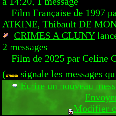
à 14:20, 1 message
Film Française de 1997 p
ATKINE, Thibault DE M
CRIMES A CLUNY
lancé
2 messages
Film de 2025 par Celin
(
signale les messages qu
Ecrire un nouveau mes
Envoyer
Modifier 