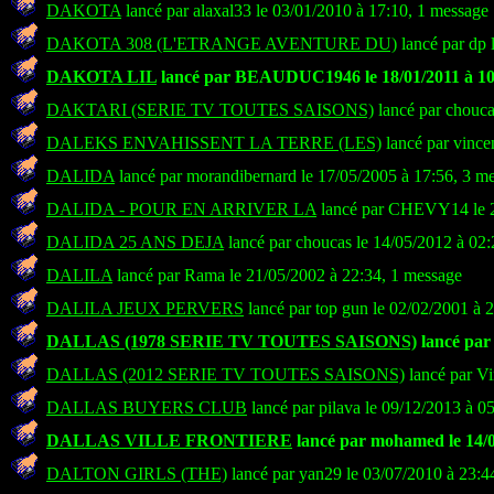
DAKOTA
lancé par alaxal33 le 03/01/2010 à 17:10, 1 message
DAKOTA 308 (L'ETRANGE AVENTURE DU)
lancé par dp 
DAKOTA LIL
lancé par BEAUDUC1946 le 18/01/2011 à 10:
DAKTARI (SERIE TV TOUTES SAISONS)
lancé par chouca
DALEKS ENVAHISSENT LA TERRE (LES)
lancé par vince
DALIDA
lancé par morandibernard le 17/05/2005 à 17:56, 3 m
DALIDA - POUR EN ARRIVER LA
lancé par CHEVY14 le 2
DALIDA 25 ANS DEJA
lancé par choucas le 14/05/2012 à 02:
DALILA
lancé par Rama le 21/05/2002 à 22:34, 1 message
DALILA JEUX PERVERS
lancé par top gun le 02/02/2001 à 
DALLAS (1978 SERIE TV TOUTES SAISONS)
lancé par 
DALLAS (2012 SERIE TV TOUTES SAISONS)
lancé par Vi
DALLAS BUYERS CLUB
lancé par pilava le 09/12/2013 à 0
DALLAS VILLE FRONTIERE
lancé par mohamed le 14/0
DALTON GIRLS (THE)
lancé par yan29 le 03/07/2010 à 23:4