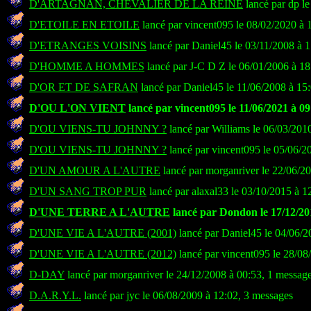
D'ARTAGNAN, CHEVALIER DE LA REINE
lancé par dp l
D'ETOILE EN ETOILE
lancé par vincent095 le 08/02/2020 à 
D'ETRANGES VOISINS
lancé par Daniel45 le 03/11/2008 à 
D'HOMME A HOMMES
lancé par J-C D Z le 06/01/2006 à 18
D'OR ET DE SAFRAN
lancé par Daniel45 le 11/06/2008 à 15
D'OU L'ON VIENT
lancé par vincent095 le 11/06/2021 à 09
D'OU VIENS-TU JOHNNY ?
lancé par Williams le 06/03/201
D'OU VIENS-TU JOHNNY ?
lancé par vincent095 le 05/06/2
D'UN AMOUR A L'AUTRE
lancé par morganriver le 22/06/2
D'UN SANG TROP PUR
lancé par alaxal33 le 03/10/2015 à 1
D'UNE TERRE A L'AUTRE
lancé par Dondon le 17/12/20
D'UNE VIE A L'AUTRE (2001)
lancé par Daniel45 le 04/06/2
D'UNE VIE A L'AUTRE (2012)
lancé par vincent095 le 28/08
D-DAY
lancé par morganriver le 24/12/2008 à 00:53, 1 messag
D.A.R.Y.L.
lancé par jyc le 06/08/2009 à 12:02, 3 messages