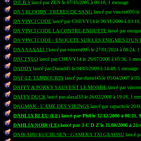
D.E.B.S
lancé par ZEN le 07/10/2005 à 00:18, 1 message
DA 5 BLOODS : FRERES DE SANG
lancé par vincent095 le
DA VINCI CODE
lancé par CHEVY14 le 06/11/2006 à 03:10,
DA VINCI CODE LA CONTRE-ENQUETE
lancé par morgan
DA VINCI CODE - ENQUETE SUR LES ENIGMES D'UN 
DAAAAAALI !
lancé par vincent095 le 27/01/2024 à 08:24, 1
DACTYLO
lancé par CHEVY14 le 29/07/2006 à 05:36, 1 mes
DADDY
lancé par Daniel45 le 04/03/2009 à 14:48, 1 message
DAF-LE TAMBOURIN
lancé par daniel45 le 05/04/2007 à 05
DAFFY & PORKY SAUVENT LE MONDE
lancé par vincen
DAFFY DUCK
lancé par alaxal33 le 26/02/2008 à 19:18, 1 me
DAGMAR - L'AME DES VIKINGS
lancé par capucin le 20/0
DAHLIA BLEU (LE)
lancé par Phil le 12/12/2000 à 00:31, 
DAHLIA NOIR (LE)
lancé par J-C D Z le 31/08/2006 à 22:
DAIKAIJU KUCHUSEN : GAMERA TAI GYAOSU
lancé pa