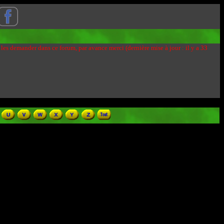
 les demander dans ce forum, par avance merci (dernière mise à jour : il y a 33