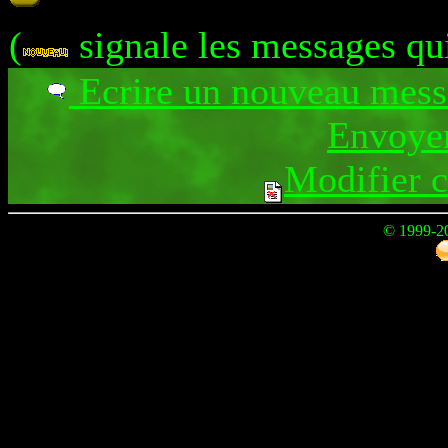
(
signale les messages qu
Ecrire un nouveau mes
Envoyer
Modifier 
© 1999-2