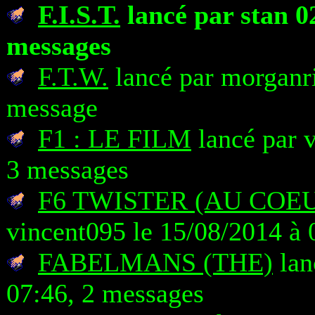
F.I.S.T.
lancé par stan 02
messages
F.T.W.
lancé par morganri
message
F1 : LE FILM
lancé par v
3 messages
F6 TWISTER (AU COE
vincent095 le 15/08/2014 à 
FABELMANS (THE)
lan
07:46, 2 messages