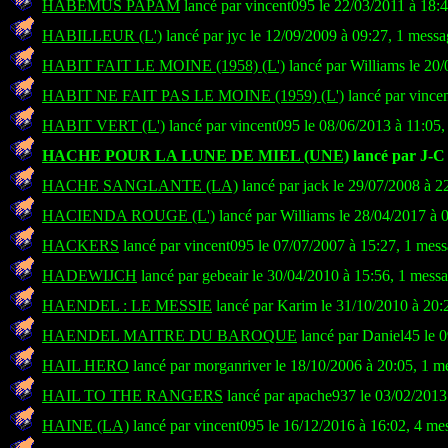
HABEMUS PAPAM
lancé par vincent095 le 22/03/2011 à 18:
HABILLEUR (L')
lancé par jyc le 12/09/2009 à 09:27, 1 messa
HABIT FAIT LE MOINE (1958) (L')
lancé par Williams le 20
HABIT NE FAIT PAS LE MOINE (1959) (L')
lancé par vince
HABIT VERT (L')
lancé par vincent095 le 08/06/2013 à 11:05
HACHE POUR LA LUNE DE MIEL (UNE)
lancé par J-C 
HACHE SANGLANTE (LA)
lancé par jack le 29/07/2008 à 2
HACIENDA ROUGE (L')
lancé par Williams le 28/04/2017 à 
HACKERS
lancé par vincent095 le 07/07/2007 à 15:27, 1 mes
HADEWIJCH
lancé par gebeair le 30/04/2010 à 15:56, 1 mess
HAENDEL : LE MESSIE
lancé par Karim le 31/10/2010 à 20:
HAENDEL MAITRE DU BAROQUE
lancé par Daniel45 le 
HAIL HERO
lancé par morganriver le 18/10/2006 à 20:05, 1 m
HAIL TO THE RANGERS
lancé par apache937 le 03/02/2013
HAINE (LA)
lancé par vincent095 le 16/12/2016 à 16:02, 4 me