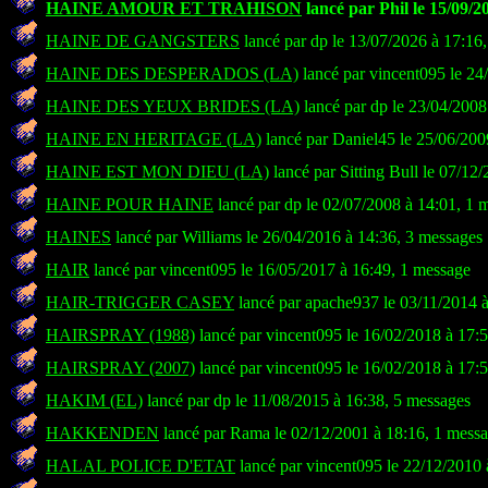
HAINE AMOUR ET TRAHISON
lancé par Phil le 15/09/2
HAINE DE GANGSTERS
lancé par dp le 13/07/2026 à 17:16
HAINE DES DESPERADOS (LA)
lancé par vincent095 le 24
HAINE DES YEUX BRIDES (LA)
lancé par dp le 23/04/2008
HAINE EN HERITAGE (LA)
lancé par Daniel45 le 25/06/200
HAINE EST MON DIEU (LA)
lancé par Sitting Bull le 07/12
HAINE POUR HAINE
lancé par dp le 02/07/2008 à 14:01, 1 
HAINES
lancé par Williams le 26/04/2016 à 14:36, 3 messages
HAIR
lancé par vincent095 le 16/05/2017 à 16:49, 1 message
HAIR-TRIGGER CASEY
lancé par apache937 le 03/11/2014 
HAIRSPRAY (1988)
lancé par vincent095 le 16/02/2018 à 17:
HAIRSPRAY (2007)
lancé par vincent095 le 16/02/2018 à 17:
HAKIM (EL)
lancé par dp le 11/08/2015 à 16:38, 5 messages
HAKKENDEN
lancé par Rama le 02/12/2001 à 18:16, 1 mess
HALAL POLICE D'ETAT
lancé par vincent095 le 22/12/2010 