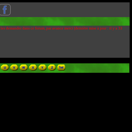
 les demander dans ce forum, par avance merci (dernière mise à jour : il y a 33